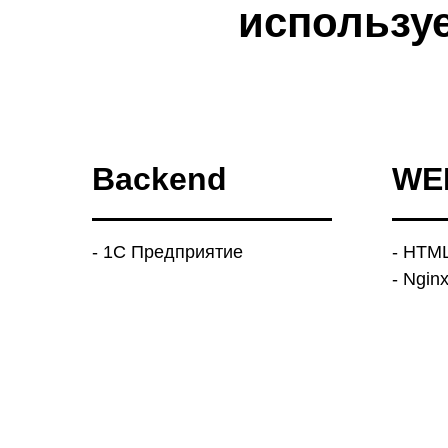
использу
Backend
WEB
- 1С Предприятие
- HTM
- Ngin